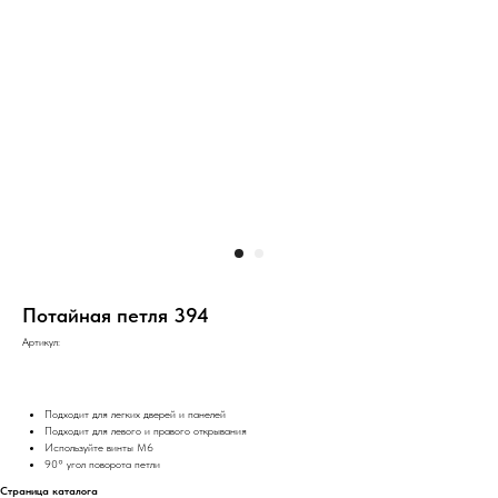
Потайная петля 394
Артикул:
Подходит для легких дверей и панелей
Подходит для левого и правого открывания
Используйте винты М6
90° угол поворота петли
Страница каталога