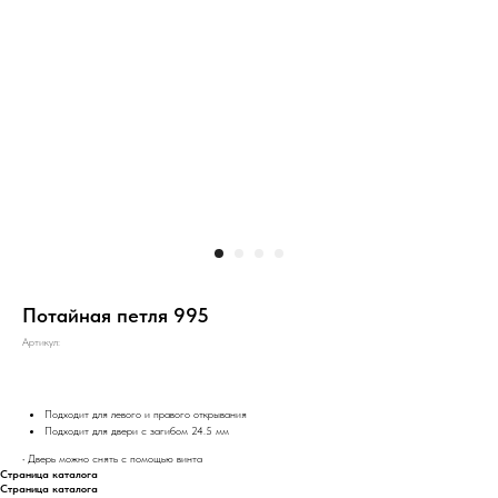
Потайная петля 995
Артикул:
Подходит для левого и правого открывания
Подходит для двери с загибом 24.5 мм
• Дверь можно снять с помощью винта
Страница каталога
Страница каталога