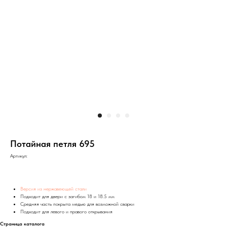
Потайная петля 695
Артикул:
Версия из нержавеющей стали
Подходит для двери с загибом 18 и 18.5 мм
Средняя часть покрыта медью для возможной сварки
Подходит для левого и правого открывания
Страница каталога