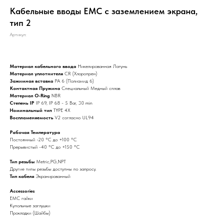
Кабельные вводы ЕМС с заземлением экрана,
тип 2
Артикул:
Материал кабельного ввода
Никелированная Латунь
Материал уплотнителя
CR (Хлоропрен)
Зажимная вставка
PA 6 (Полиамид 6)
Контактная Пружина
Специальный Медный сплав
Материал O-Ring
NBR
Степень IP
IP 69, IP 68 - 5 Bar, 30 min
Номинальный тип
TYPE 4X
Воспламеняемость
V2 согласно UL94
Рабочая Температура
Постоянный -20 °C до +100 °C
Прерывистый -40 °C до +150 °C
Тип резьбы
Metric,PG,NPT
Другие типы резьбы доступны по запросу.
Тип кабеля
Экранированный
Accessories
EMC гайки
Купольные заглушки
Прокладки (Шайбы)