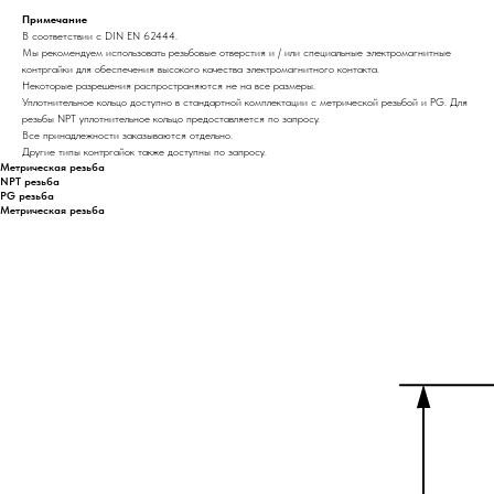
Примечание
В соответствии с DIN EN 62444.
Мы рекомендуем использовать резьбовые отверстия и / или специальные электромагнитные
контргайки для обеспечения высокого качества электромагнитного контакта.
Некоторые разрешения распространяются не на все размеры.
Уплотнительное кольцо доступно в стандартной комплектации с метрической резьбой и PG. Для
резьбы NPT уплотнительное кольцо предоставляется по запросу.
Все принадлежности заказываются отдельно.
Другие типы контргайок также доступны по запросу.
Метрическая резьба
NPT резьба
PG резьба
Метрическая резьба