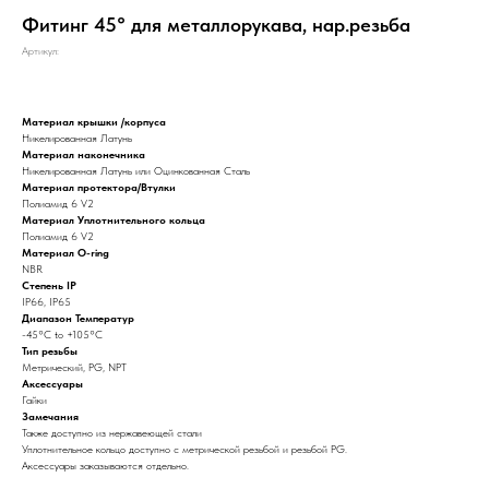
Фитинг 45° для металлорукава, нар.резьба
Артикул:
Материал крышки /корпуса
Никелированная Латунь
Материал наконечника
Никелированная Латунь или Оцинкованная Сталь
Материал протектора/Втулки
Полиамид 6 V2
Материал Уплотнительного кольца
Полиамид 6 V2
Материал O-ring
NBR
Степень IP
IP66, IP65
Диапазон Температур
-45°C to +105°C
Тип резьбы
Метрический, PG, NPT
Аксессуары
Гайки
Замечания
Также доступно из нержавеющей стали
Уплотнительное кольцо доступно с метрической резьбой и резьбой PG.
Аксессуары заказываются отдельно.