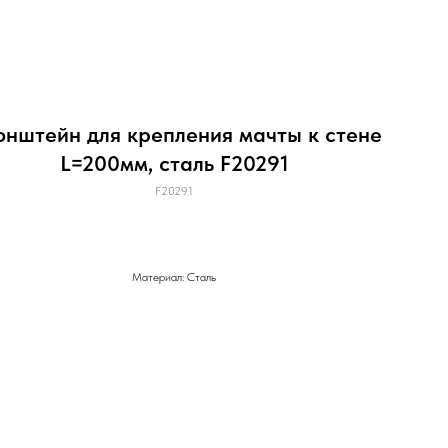
онштейн для крепления мачты к стене
L=200мм, сталь F20291
F20291
Материал: Сталь