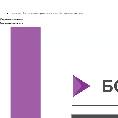
Для панелей среднего напряжения и панелей тяжелыми дверями
Страница каталога
Страница каталога