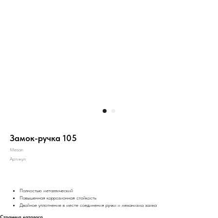
Замок-ручка 105
Mesan
Артикул:
Полностью металлический
Повышенная коррозионная стойкость
Двойное уплотнение в месте соединения ручки и механизма замка
Страница каталога