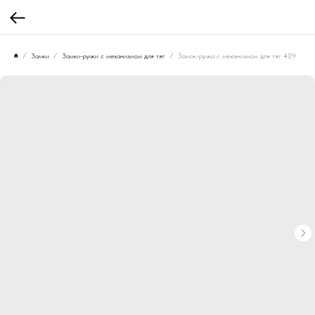
Замки
Замки-ручки с механизмом для тяг
Замок-ручка с механизмом для тяг 409