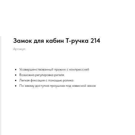
Замок для кабин Т-ручка 214
Артикул:
Усовершенствованный прижим с компрессией
Возможна регулировка ригеля
Легкая фиксация с помощью ролика
По заказу доступна проушина под навесной замок