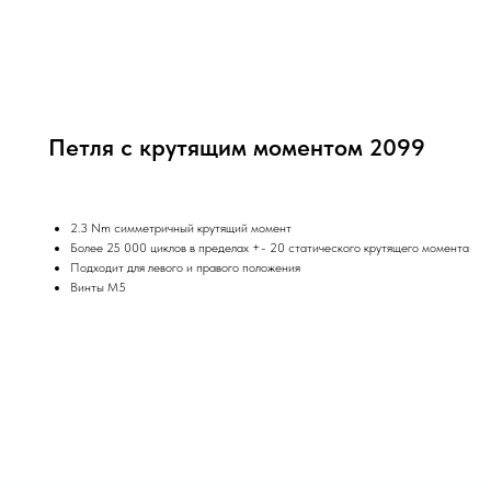
Петля с крутящим моментом 2099
2.3 Nm симметричный крутящий момент
Более 25 000 циклов в пределах +- 20 статического крутящего момента
Подходит для левого и правого положения
Винты М5